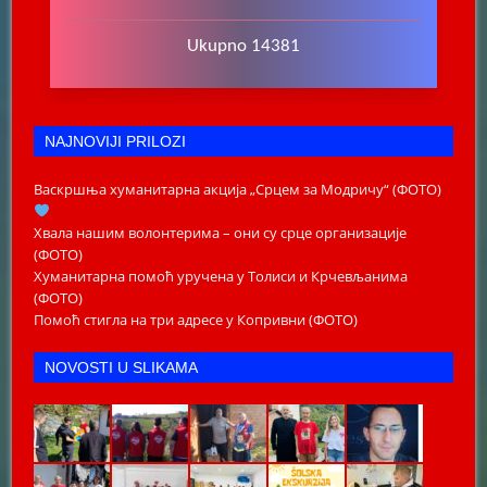
Ukupno 14381
NAJNOVIJI PRILOZI
Васкршња хуманитарна акција „Срцем за Модричу“ (ФОТО)
Хвала нашим волонтерима – они су срце организације
(ФОТО)
Хуманитарна помоћ уручена у Толиси и Крчевљанима
(ФОТО)
Помоћ стигла на три адресе у Копривни (ФОТО)
NOVOSTI U SLIKAMA