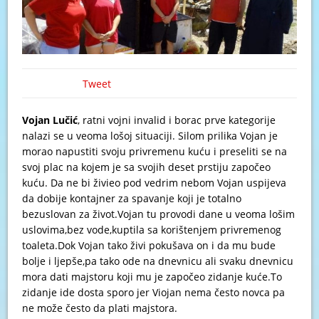
Tweet
Vojan Lučić
, ratni vojni invalid i borac prve kategorije
nalazi se u veoma lošoj situaciji. Silom prilika Vojan je
morao napustiti svoju privremenu kuću i preseliti se na
svoj plac na kojem je sa svojih deset prstiju započeo
kuću. Da ne bi živieo pod vedrim nebom Vojan uspijeva
da dobije kontajner za spavanje koji je totalno
bezuslovan za život.Vojan tu provodi dane u veoma lošim
uslovima,bez vode,kuptila sa korištenjem privremenog
toaleta.Dok Vojan tako živi pokušava on i da mu bude
bolje i ljepše,pa tako ode na dnevnicu ali svaku dnevnicu
mora dati majstoru koji mu je započeo zidanje kuće.To
zidanje ide dosta sporo jer Viojan nema često novca pa
ne može često da plati majstora.