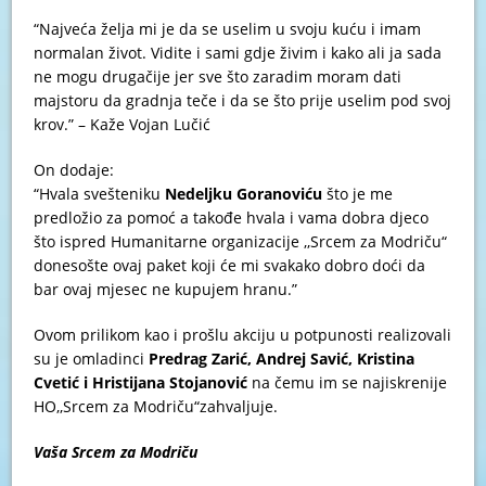
“Najveća želja mi je da se uselim u svoju kuću i imam
normalan život. Vidite i sami gdje živim i kako ali ja sada
ne mogu drugačije jer sve što zaradim moram dati
majstoru da gradnja teče i da se što prije uselim pod svoj
krov.” – Kaže Vojan Lučić
On dodaje:
“Hvala svešteniku
Nedeljku Goranoviću
što je me
predložio za pomoć a takođe hvala i vama dobra djeco
što ispred Humanitarne organizacije ,,Srcem za Modriču“
donesošte ovaj paket koji će mi svakako dobro doći da
bar ovaj mjesec ne kupujem hranu.”
Ovom prilikom kao i prošlu akciju u potpunosti realizovali
su je omladinci
Predrag Zarić, Andrej Savić, Kristina
Cvetić i Hristijana Stojanović
na čemu im se najiskrenije
HO,,Srcem za Modriču“zahvaljuje.
Vaša Srcem za Modriču