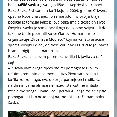
baku
Mišić Savku
(1945. godište) u Koprivskoj Trebavi.
Baka Savka živi sama u kući koju je 2009. godine Crkvena
opština Koprivna zajedno sa narodom iz ovoga kraja
podigla iz temelja kako bi ova baka imala dostojan život
čovjeka. Savka je sama bez ikoga na ovome svijetu ali da
tako ne bude pobrinili su se članovi Humanitarne
organizacije ,,Srcem za Modriču“ koji nakon što uručiše
šporet Mioljki i djeci, obiđoše ovu baku i uručiše joj paket
hrane i higijenskih namirnica.
Baka Savka je se ovim putem zahvalila i izjavila za naš
sajt:
– “Hvala vam draga djeco što mi pomogošte u ovim
teškim vremenima za mene. Čitav život sam radila i
kućila koliko mogu, evo do prije par mjeseci radila sam
na dnevnicama ali više ne mogu, starost me pritisla i
izdala me snaga. Hvala i ocu Jadranku jer je me se sjetio i
pomogao mi kao neko moj najrođeni.” – reče nam baka
Savka.