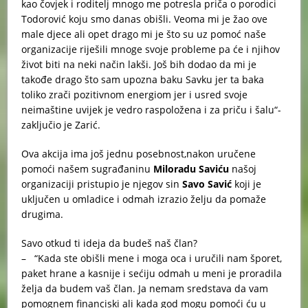
kao čovjek i roditelj mnogo me potresla priča o porodici
Todorović koju smo danas obišli. Veoma mi je žao ove
male djece ali opet drago mi je što su uz pomoć naše
organizacije riješili mnoge svoje probleme pa će i njihov
život biti na neki način lakši. Još bih dodao da mi je
takođe drago što sam upozna baku Savku jer ta baka
toliko zrači pozitivnom energiom jer i usred svoje
neimaštine uvijek je vedro raspoložena i za priču i šalu“-
zaključio je Zarić.
Ova akcija ima još jednu posebnost,nakon uručene
pomoći našem sugrađaninu
Miloradu Saviću
našoj
organizaciji pristupio je njegov sin
Savo Savić
koji je
uključen u omladice i odmah izrazio želju da pomaže
drugima.
Savo otkud ti ideja da budeš naš član?
– “Kada ste obišli mene i moga oca i uručili nam šporet,
paket hrane a kasnije i sećiju odmah u meni je proradila
želja da budem vaš član. Ja nemam sredstava da vam
pomognem financiski ali kada god mogu pomoći ću u