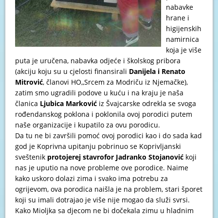
nabavke
hrane i
higijenskih
namirnica
koja je više
puta je uručena, nabavka odjeće i školskog pribora
(akciju koju su u cjelosti finansirali
Danijela i Renato
Mitrović
, članovi HO,,Srcem za Modriču iz Njemačke),
zatim smo ugradili podove u kuću i na kraju je naša
članica
Ljubica Marković
iz Švajcarske odrekla se svoga
rođendanskog poklona i poklonila ovoj porodici putem
naše organizacije i kupatilo za ovu porodicu.
Da tu ne bi završili pomoć ovoj porodici kao i do sada kad
god je Koprivna upitanju pobrinuo se Koprivljanski
sveštenik
protojerej stavrofor Jadranko Stojanović
koji
nas je uputio na nove probleme ove porodice. Naime
kako uskoro dolazi zima i svako ima potrebu za
ogrijevom, ova porodica naišla je na problem, stari šporet
koji su imali dotrajao je više nije mogao da služi svrsi.
Kako Mioljka sa djecom ne bi dočekala zimu u hladnim