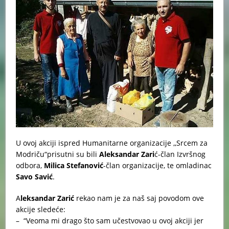
U ovoj akciji ispred Humanitarne organizacije ,,Srcem za
Modriču“prisutni su bili
Aleksandar Zari
ć-član Izvršnog
odbora,
Milica Stefanović
-član organizacije, te omladinac
Savo Savić
.
A
leksandar Zarić
rekao nam je za naš saj povodom ove
akcije sledeće:
– “Veoma mi drago što sam učestvovao u ovoj akciji jer