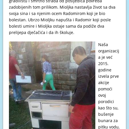
gradilištu i smrtno strada od posljedica povreda
zadobijenih tom prilikom. Mioljka nastavlja život sa dva
svoja sina i sa njenim ocem Radomirom koji je bio
bolestan. Ubrzo Mioljku napušta i Radomir koji posle
bolesti umire i Mioljka ostaje sama da podiže dva
prelijepa dječačića i da ih školuje.
Naša
organizacij
a je već
2015.
godine
izvela prve
akcije
pomoći
ovoj
porodici
kao što su,
bušenje
bunara za
pitku vodu,