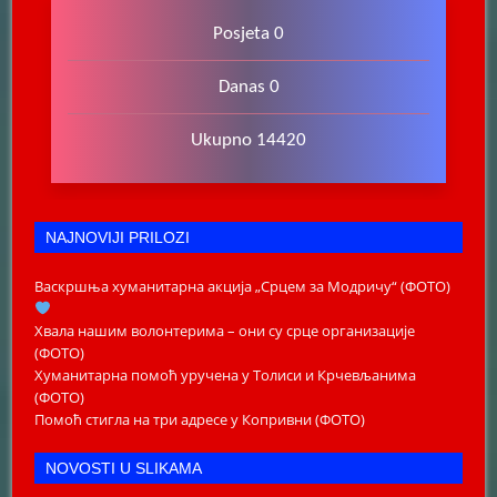
Posjeta 0
Danas 0
Ukupno 14420
NAJNOVIJI PRILOZI
Васкршња хуманитарна акција „Срцем за Модричу“ (ФОТО)
Хвала нашим волонтерима – они су срце организације
(ФОТО)
Хуманитарна помоћ уручена у Толиси и Крчевљанима
(ФОТО)
Помоћ стигла на три адресе у Копривни (ФОТО)
NOVOSTI U SLIKAMA