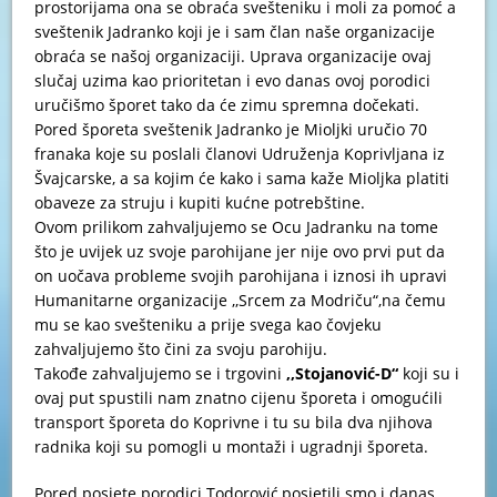
prostorijama ona se obraća svešteniku i moli za pomoć a
sveštenik Jadranko koji je i sam član naše organizacije
obraća se našoj organizaciji. Uprava organizacije ovaj
slučaj uzima kao prioritetan i evo danas ovoj porodici
uručišmo šporet tako da će zimu spremna dočekati.
Pored šporeta sveštenik Jadranko je Mioljki uručio 70
franaka koje su poslali članovi Udruženja Koprivljana iz
Švajcarske, a sa kojim će kako i sama kaže Mioljka platiti
obaveze za struju i kupiti kućne potrebštine.
Ovom prilikom zahvaljujemo se Ocu Jadranku na tome
što je uvijek uz svoje parohijane jer nije ovo prvi put da
on uočava probleme svojih parohijana i iznosi ih upravi
Humanitarne organizacije ,,Srcem za Modriču“,na čemu
mu se kao svešteniku a prije svega kao čovjeku
zahvaljujemo što čini za svoju parohiju.
Takođe zahvaljujemo se i trgovini
,,Stojanović-D“
koji su i
ovaj put spustili nam znatno cijenu šporeta i omogućili
transport šporeta do Koprivne i tu su bila dva njihova
radnika koji su pomogli u montaži i ugradnji šporeta.
Pored posjete porodici Todorović,posjetili smo i danas