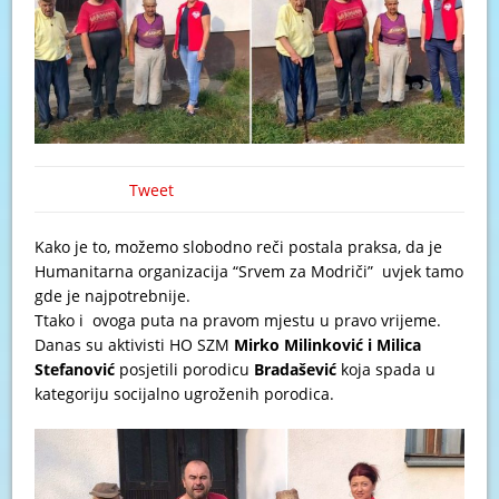
Tweet
Kako je to, možemo slobodno reči postala praksa, da je
Humanitarna organizacija “Srvem za Modriči” uvjek tamo
gde je najpotrebnije.
Ttako i ovoga puta na pravom mjestu u pravo vrijeme.
Danas su aktivisti HO SZM
Mirko Milinković i Milica
Stefanović
posjetili porodicu
Bradašević
koja spada u
kategoriju socijalno ugroženih porodica.