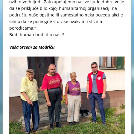
ovih divnih ljudi. Zato apelujemo na sve ljude dobre volje
da se priključe bilo kojoj humanitarnoj organizaciji na
području naše opstine ili samostalno neka povedu akcije
samo da se pomogne što više ovakvim i sličnim
porodicama.”
Budi human budi dio nas!!!
Vaša Srcem za Modriču