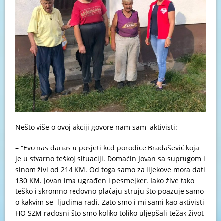
Nešto više o ovoj akciji govore nam sami aktivisti:
– “Evo nas danas u posjeti kod porodice Bradašević koja
je u stvarno teškoj situaciji. Domaćin Jovan sa suprugom i
sinom živi od 214 KM. Od toga samo za lijekove mora dati
130 KM. Jovan ima ugrađen i pesmejker. Iako žive tako
teško i skromno redovno plaćaju struju što poazuje samo
o kakvim se ljudima radi. Zato smo i mi sami kao aktivisti
HO SZM radosni što smo koliko toliko uljepšali težak život