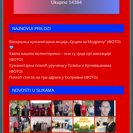
Ukupno 14384
NAJNOVIJI PRILOZI
Васкршња хуманитарна акција „Срцем за Модричу“ (ФОТО)
Хвала нашим волонтерима – они су срце организације
(ФОТО)
Хуманитарна помоћ уручена у Толиси и Крчевљанима
(ФОТО)
Помоћ стигла на три адресе у Копривни (ФОТО)
NOVOSTI U SLIKAMA