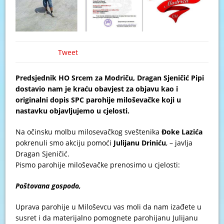
Tweet
Predsjednik HO Srcem za Modriču, Dragan Sjeničić Pipi
dostavio nam je kraću obavjest za objavu kao i
originalni dopis SPC parohije miloševačke koji u
nastavku objavljujemo u cjelosti.
Na očinsku molbu milosevačkog sveštenika
Đoke Lazića
pokrenuli smo akciju pomoći
Julijanu Driniću
, – javlja
Dragan Sjeničić.
Pismo parohije miloševačke prenosimo u cjelosti:
Poštovana gospodo,
Uprava parohije u Miloševcu vas moli da nam izađete u
susret i da materijalno pomognete parohijanu Julijanu