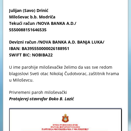
Julijan (Savo) Drinić
Miloševac b.b. Modriča
Tekući račun /NOVA BANKA A.D./
5550088151646535
Devizni račun /NOVA BANKA A.D. BANJA LUKA/
IBAN
:
BA
395550000026188951
SWIFT
BIC
:
NOBIBA
22
U ime parohije miloševačke želimo da vas sve redom
blagoslovi Sveti otac Nikolaj Čudotvorac, zaštitnik hrama
u Miloševcu.
Privremeni paroh miloševački
Protojerej-stavrofor Đoko B. Lazić