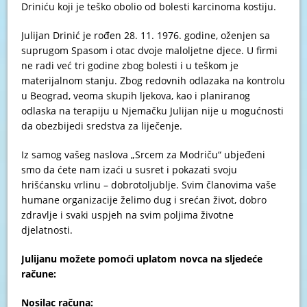
Driniću koji je teško obolio od bolesti karcinoma kostiju.
Julijan Drinić je rođen 28. 11. 1976. godine, oženjen sa
suprugom Spasom i otac dvoje maloljetne djece. U firmi
ne radi već tri godine zbog bolesti i u teškom je
materijalnom stanju. Zbog redovnih odlazaka na kontrolu
u Beograd, veoma skupih ljekova, kao i planiranog
odlaska na terapiju u Njemačku Julijan nije u mogućnosti
da obezbijedi sredstva za liječenje.
Iz samog vašeg naslova „Srcem za Modriču“ ubjeđeni
smo da ćete nam izaći u susret i pokazati svoju
hrišćansku vrlinu – dobrotoljublje. Svim članovima vaše
humane organizacije želimo dug i srećan život, dobro
zdravlje i svaki uspjeh na svim poljima životne
djelatnosti.
Julijanu možete pomoći uplatom novca na sljedeće
račune:
Nosilac računa: