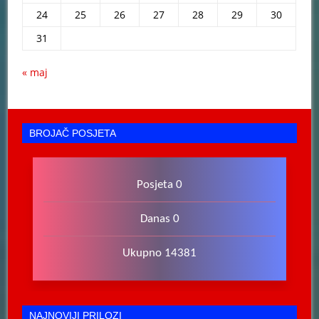
24
25
26
27
28
29
30
31
« maj
BROJAČ POSJETA
Posjeta 0
Danas 0
Ukupno 14381
NAJNOVIJI PRILOZI