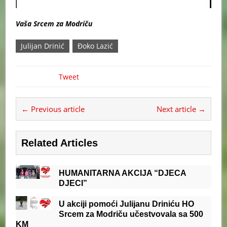
Vaša Srcem za Modriču
Julijan Drinić
Đoko Lazić
Tweet
← Previous article
Next article →
Related Articles
HUMANITARNA AKCIJA “DJECA
DJECI”
U akciji pomoći Julijanu Driniću HO
Srcem za Modriču učestvovala sa 500
KM