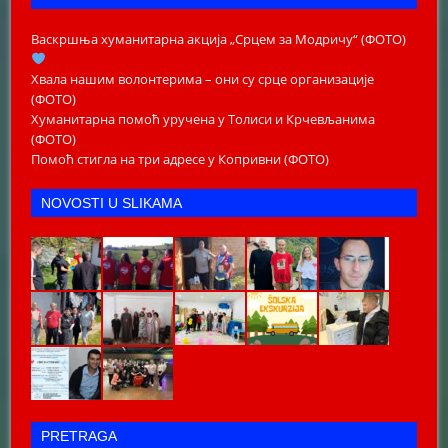
Васкршња хуманитарна акција „Срцем за Модричу“ (ФОТО)
Хвала нашим волонтерима – они су срце организације
(ФОТО)
Хуманитарна помоћ уручена у Толиси и Крчевљанима
(ФОТО)
Помоћ стигла на три адресе у Копривни (ФОТО)
NOVOSTI U SLIKAMA
PRETRAGA