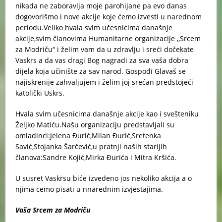
nikada ne zaboravlja moje parohijane pa evo danas
dogovorišmo i nove akcije koje ćemo izvesti u narednom
periodu.Veliko hvala svim učesnicima današnje
akcije,svim članovima Humanitarne organizacije ,,Srcem
za Modriču“ i želim vam da u zdravlju i sreći dočekate
Vaskrs a da vas dragi Bog nagradi za sva vaša dobra
dijela koja učinište za sav narod. Gospođi Glavaš se
najiskrenije zahvaljujem i želim joj srećan predstojeći
katolički Uskrs.
Hvala svim učesnicima današnje akcije kao i svešteniku
Željko Matiću.Našu organizaciju predstavljali su
omladinci:Jelena Đurić,Milan Đurić,Sretenka
Savić,Stojanka Šarčević,u pratnji naših starijih
članova:Sandre Kojić,Mirka Đurića i Mitra Kršića.
U susret Vaskrsu biće izvedeno jos nekoliko akcija a o
njima cemo pisati u nnarednim izvjestajima.
Vaša Srcem za Modriču