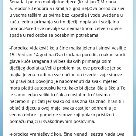
Senada i petero maloljetne djece (Kristijan 7,Mirjana
6,Teodor 5,Teodora 5 i Smilja 2 godine).Ova porodica živi
u veoma teškim uslovima bez kupatila i vode uvedene u
kuću.Jedina primanja su im dječiji doplatak i socijalna
pomoć.Pored sve nevolje sa neimaštinom četvero djece
spada u red osoba sa posebnim potrebama.
-Porodica Vidaković koju čine majka Jelena i sinovi Vasilije
15 i Vedran 14 godina.Ova tročlana porodica nakon smrti
glave kuće Dragana živi bez ikakvih primanja osim
dječijeg doplatka.Veliki problemi su ove porodice jer se
majka Jelena trudi na sve načine da izvede svoje sinove
na pravi put.Dovoljno je napomenuti da svaki mjesec
mora platiti autobusku kartu kako bi djeca išla u školu.To
je samo jedan veliki trošak a o ostalim troškovima
nećemo ni pričati jer svako od nas zna šta znači hraniti i
oblačiti djecu,a ovoj majci svaka cast jer odhranila je
veoma dobre i pametne sinove koji polako pristižu i
pomažu majci u svakodnevnim poslovima.
-Porodica Vranješević koju čine Nenad i sestra Nada.Ova