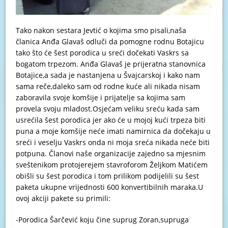
Tako nakon sestara Jevtić o kojima smo pisali,naša
članica Anđa Glavaš odluči da pomogne rodnu Botajicu
tako što će šest porodica u sreći dočekati Vaskrs sa
bogatom trpezom. Anđa Glavaš je prijeratna stanovnica
Botajice,a sada je nastanjena u Švajcarskoj i kako nam
sama reče,daleko sam od rodne kuće ali nikada nisam
zaboravila svoje komšije i prijatelje sa kojima sam
provela svoju mladost.Osjećam veliku sreću kada sam
usrećila šest porodica jer ako će u mojoj kući trpeza biti
puna a moje komšije neće imati namirnica da dočekaju u
sreći i veselju Vaskrs onda ni moja sreća nikada neće biti
potpuna. Članovi naše organizacije zajedno sa mjesnim
sveštenikom protojerejem stavroforom Željkom Matićem
obišli su šest porodica i tom prilikom podijelili su šest
paketa ukupne vrijednosti 600 konvertibilnih maraka.U
ovoj akciji pakete su primili:
-Porodica Šarčević koju čine suprug Zoran,supruga