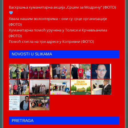
Васкршња хуманитарна акција „Срцем за Модричу“ (ФОТО)
Хвала нашим волонтерима – они су срце организације
(ФОТО)
Хуманитарна помоћ уручена у Толиси и Крчевљанима
(ФОТО)
Помоћ стигла на три адресе у Копривни (ФОТО)
NOVOSTI U SLIKAMA
PRETRAGA