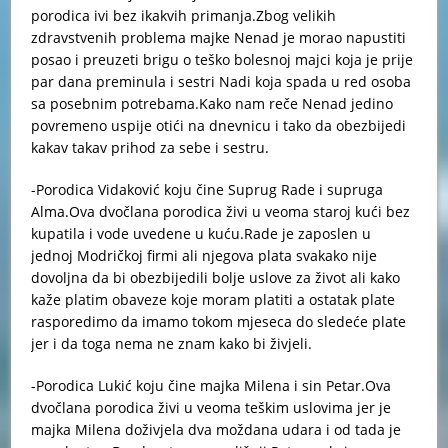
porodica ivi bez ikakvih primanja.Zbog velikih
zdravstvenih problema majke Nenad je morao napustiti
posao i preuzeti brigu o teško bolesnoj majci koja je prije
par dana preminula i sestri Nadi koja spada u red osoba
sa posebnim potrebama.Kako nam reče Nenad jedino
povremeno uspije otići na dnevnicu i tako da obezbijedi
kakav takav prihod za sebe i sestru.
-Porodica Vidaković koju čine Suprug Rade i supruga
Alma.Ova dvočlana porodica živi u veoma staroj kući bez
kupatila i vode uvedene u kuću.Rade je zaposlen u
jednoj Modričkoj firmi ali njegova plata svakako nije
dovoljna da bi obezbijedili bolje uslove za život ali kako
kaže platim obaveze koje moram platiti a ostatak plate
rasporedimo da imamo tokom mjeseca do sledeće plate
jer i da toga nema ne znam kako bi živjeli.
-Porodica Lukić koju čine majka Milena i sin Petar.Ova
dvočlana porodica živi u veoma teškim uslovima jer je
majka Milena doživjela dva moždana udara i od tada je