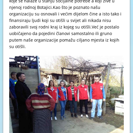
koje se nalaze u stanju socijalne potrebe a koji žive u
njenoj rodnoj Botajici.Kao što je poznato našu
organizaciju su osnovali i većim dijelom čine a isto tako i
finansiraju ljudi koji su otišli u svijet ali nikada nisu
zaboravili svoj rodni kraj iz kojeg su otišli.Već je postalo
uobičajeno da pojedini članovi samostalno ili gruno
putem naše organizacije pomažu ciljano mjesta iz kojih
su otišli.