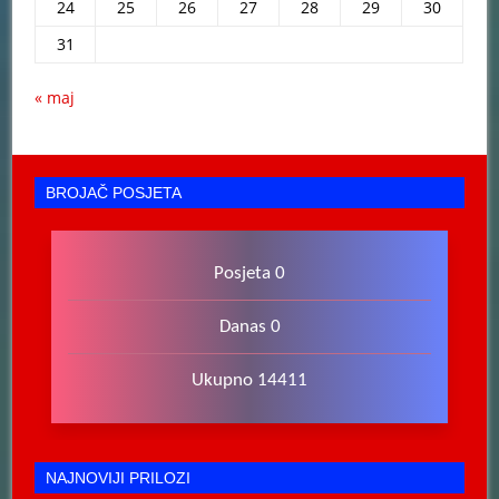
24
25
26
27
28
29
30
31
« maj
BROJAČ POSJETA
Posjeta 0
Danas 0
Ukupno 14411
NAJNOVIJI PRILOZI