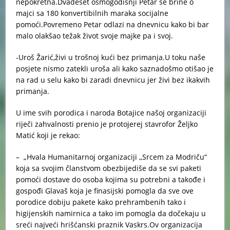
nepokretna.Dvadeset osmogodišnji Petar se brine o
majci sa 180 konvertibilnih maraka socijalne
pomoći.Povremeno Petar odlazi na dnevnicu kako bi bar
malo olakšao težak život svoje majke pa i svoj.
-Uroš Žarić,živi u trošnoj kući bez primanja.U toku naše
posjete nismo zatekli uroša ali kako saznadošmo otišao je
na rad u selu kako bi zaradi dnevnicu jer živi bez ikakvih
primanja.
U ime svih porodica i naroda Botajice našoj organizaciji
riječi zahvalnosti prenio je protojerej stavrofor Željko
Matić koji je rekao:
– „Hvala Humanitarnoj organizaciji ,,Srcem za Modriču“
koja sa svojim članstvom obezbijediše da se svi paketi
pomoći dostave do osoba kojima su potrebni a takođe i
gospođi Glavaš koja je finasijski pomogla da sve ove
porodice dobiju pakete kako prehrambenih tako i
higijenskih namirnica a tako im pomogla da dočekaju u
sreći najveći hrišćanski praznik Vaskrs.Ov organizacija