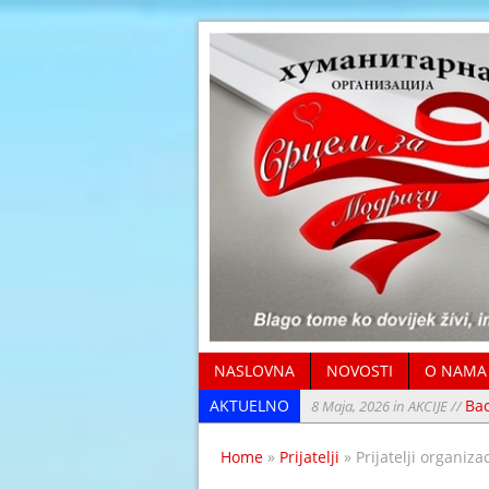
NASLOVNA
NOVOSTI
O NAMA
AKTUELNO
Ва
8 Maja, 2026 in AKCIJE //
4 Januara, 2026 in NOVOSTI 
Home
»
Prijatelji
» Prijatelji organizac
13 Oktobra, 2025 in AKCIJE /