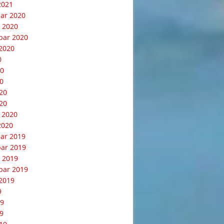
2021
ar 2020
 2020
bar 2020
2020
0
20
0
020
20
 2020
2020
ar 2019
ar 2019
 2019
bar 2019
2019
9
19
9