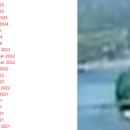
025
25
2025
2024
4
24
4
 2023
ar 2022
ar 2022
2022
022
22
 2022
2021
21
1
021
21
 2021