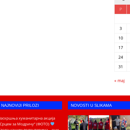
P
3
10
17
24
31
« maj
NAJNOVIJI PRILOZI
NOVOSTI U SLIKAMA
Васкршња хуманитарна акција
„Срцем за Модричу“ (ФОТО)
Хвала нашим волонтерима – они