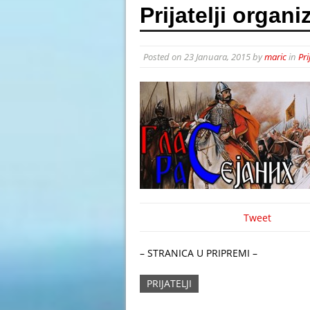
Prijatelji organi
13 Septembra, 2025 in AKCIJ
9 Augusta, 2025 in NOVOSTI 
Posted on
23 Januara, 2015
by
maric
in
Pri
Tweet
– STRANICA U PRIPREMI –
PRIJATELJI