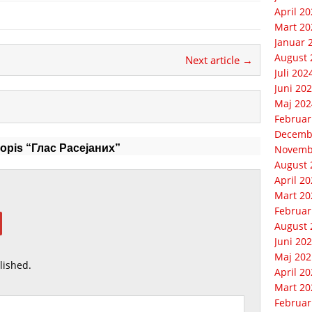
April 2
Mart 20
Januar 
August 
Next article →
Juli 202
Juni 20
Maj 202
Februar
Decemb
sopis “Глaс Рaсejaних”
Novemb
August 
April 2
Mart 20
Februar
August 
Juni 20
Maj 202
lished.
April 2
Mart 20
Februar