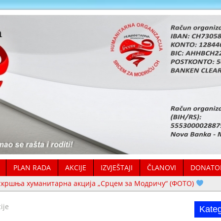
PLAN RADA
AKCIJE
IZVJEŠTAJI
ČLANOVI
DONATO
скршња хуманитарна акција „Срцем за Модричу“ (ФОТО)
Хвала нашим волонтерима – они су срце организације (ФОТО)
//
ije
Kateg
Хуманитарна помоћ уручена у Толиси и Крчевљанима (ФОТО)
/