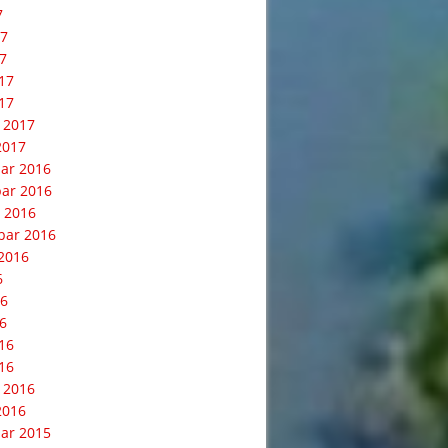
7
17
7
017
17
 2017
2017
ar 2016
ar 2016
 2016
bar 2016
2016
6
16
6
016
16
 2016
2016
ar 2015