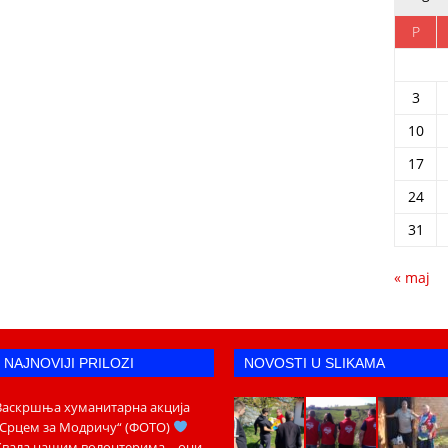
P
3
10
17
24
31
« maj
NAJNOVIJI PRILOZI
NOVOSTI U SLIKAMA
Васкршња хуманитарна акција
„Срцем за Модричу“ (ФОТО)
Хвала нашим волонтерима – они