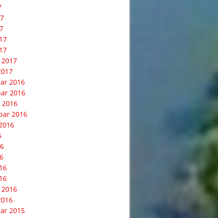
7
17
7
017
17
 2017
2017
ar 2016
ar 2016
 2016
bar 2016
2016
6
16
6
016
16
 2016
2016
ar 2015