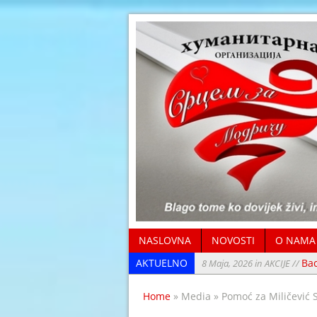
NASLOVNA
NOVOSTI
O NAMA
AKTUELNO
Ва
8 Maja, 2026 in AKCIJE //
4 Januara, 2026 in NOVOSTI 
Home
» Media » Pomoć za Miličević 
13 Oktobra, 2025 in AKCIJE /