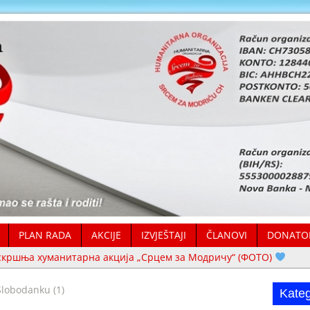
PLAN RADA
AKCIJE
IZVJEŠTAJI
ČLANOVI
DONATO
скршња хуманитарна акција „Срцем за Модричу“ (ФОТО)
Хвала нашим волонтерима – они су срце организације (ФОТО)
//
Slobodanku (1)
Kateg
Хуманитарна помоћ уручена у Толиси и Крчевљанима (ФОТО)
/