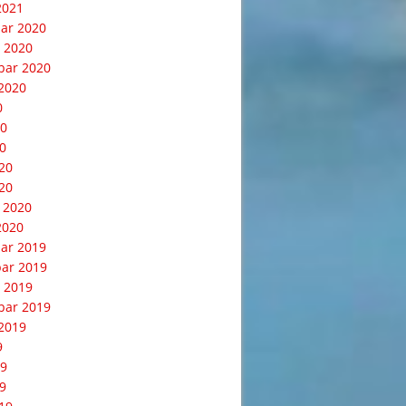
2021
ar 2020
 2020
bar 2020
2020
0
20
0
020
20
 2020
2020
ar 2019
ar 2019
 2019
bar 2019
2019
9
19
9