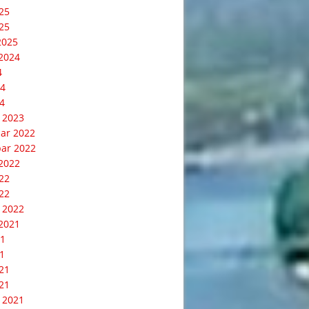
025
25
2025
2024
4
24
4
 2023
ar 2022
ar 2022
2022
022
22
 2022
2021
21
1
021
21
 2021