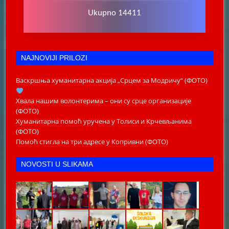
Ukupno 14411
NAJNOVIJI PRILOZI
Васкршња хуманитарна акција „Срцем за Модричу“ (ФОТО)
Хвала нашим волонтерима – они су срце организације
(ФОТО)
Хуманитарна помоћ уручена у Толиси и Крчевљанима
(ФОТО)
Помоћ стигла на три адресе у Копривни (ФОТО)
NOVOSTI U SLIKAMA