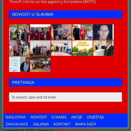
Помоћ стигла на три адресе у Копривни (ФОТО)
NOVOSTI U SLIKAMA
PRETRAGA
NASLOVNA
NOVOSTI
O NAMA
AKCIJE
IZVJEŠTAJI
ZAHVALNICE
GALERIJA
KONTAKT
MAPA SAJTA
Copyright © 2026 | Theme by
MH Themes
BuzzTheme