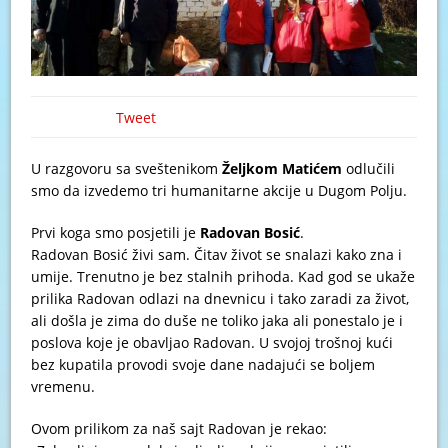
Tweet
U razgovoru sa sveštenikom
Željkom Matićem
odlučili
smo da izvedemo tri humanitarne akcije u Dugom Polju.
Prvi koga smo posjetili je
Radovan Bosić
.
Radovan Bosić živi sam. Čitav život se snalazi kako zna i
umije. Trenutno je bez stalnih prihoda. Kad god se ukaže
prilika Radovan odlazi na dnevnicu i tako zaradi za život,
ali došla je zima do duše ne toliko jaka ali ponestalo je i
poslova koje je obavljao Radovan. U svojoj trošnoj kući
bez kupatila provodi svoje dane nadajući se boljem
vremenu.
Ovom prilikom za naš sajt Radovan je rekao: