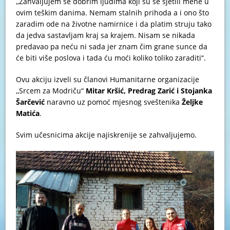
,,Zahvaljujem se dobrim ljudima koji su se sjetili mene u
ovim teškim danima. Nemam stalnih prihoda a i ono što
zaradim ode na životne namirnice i da platim struju tako
da jedva sastavljam kraj sa krajem. Nisam se nikada
predavao pa neću ni sada jer znam čim grane sunce da
će biti više poslova i tada ću moći koliko toliko zaraditi“.
Ovu akciju izveli su članovi Humanitarne organizacije
,,Srcem za Modriču“
Mitar Kršić, Predrag Zarić i Stojanka
Šarčević
naravno uz pomoć mjesnog sveštenika
Željke
Matića
.
Svim učesnicima akcije najiskrenije se zahvaljujemo.