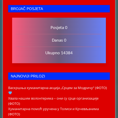
BROJAČ POSJETA
Posjeta 0
Danas 0
Ukupno 14384
NAJNOVIJI PRILOZI
Васкршња хуманитарна акција „Срцем за Модричу“ (ФОТО)
Хвала нашим волонтерима – они су срце организације
(ФОТО)
Хуманитарна помоћ уручена у Толиси и Крчевљанима
(ФОТО)