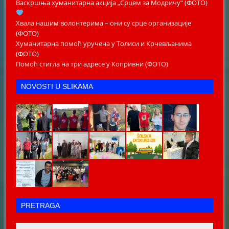
Васкршња хуманитарна акција „Срцем за Модричу“ (ФОТО)
Хвала нашим волонтерима – они су срце организације
(ФОТО)
Хуманитарна помоћ уручена у Толиси и Крчевљанима
(ФОТО)
Помоћ стигла на три адресе у Копривни (ФОТО)
NOVOSTI U SLIKAMA
PRETRAGA