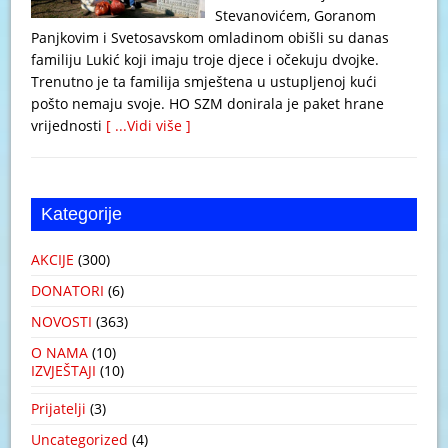
Stevanovićem, Goranom
Panjkovim i Svetosavskom omladinom obišli su danas
familiju Lukić koji imaju troje djece i očekuju dvojke.
Trenutno je ta familija smještena u ustupljenoj kući
pošto nemaju svoje. HO SZM donirala je paket hrane
vrijednosti
[ ...Vidi više ]
Kategorije
AKCIJE
(300)
DONATORI
(6)
NOVOSTI
(363)
O NAMA
(10)
IZVJEŠTAJI
(10)
Prijatelji
(3)
Uncategorized
(4)