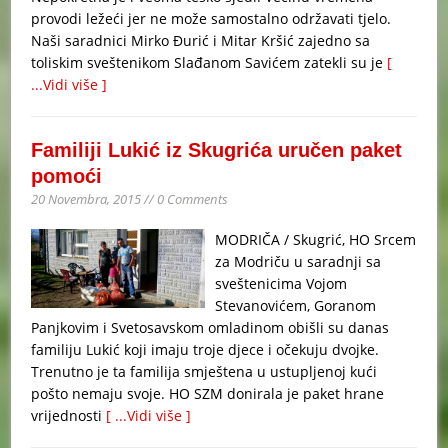
provodi ležeći jer ne može samostalno održavati tjelo.
Naši saradnici Mirko Đurić i Mitar Kršić zajedno sa
toliskim sveštenikom Slađanom Savićem zatekli su je
[
...Vidi više ]
Familiji Lukić iz Skugrića uručen paket
pomoći
20 Novembra, 2015 // 0 Comments
MODRIČA / Skugrić, HO Srcem
za Modriču u saradnji sa
sveštenicima Vojom
Stevanovićem, Goranom
Panjkovim i Svetosavskom omladinom obišli su danas
familiju Lukić koji imaju troje djece i očekuju dvojke.
Trenutno je ta familija smještena u ustupljenoj kući
pošto nemaju svoje. HO SZM donirala je paket hrane
vrijednosti
[ ...Vidi više ]