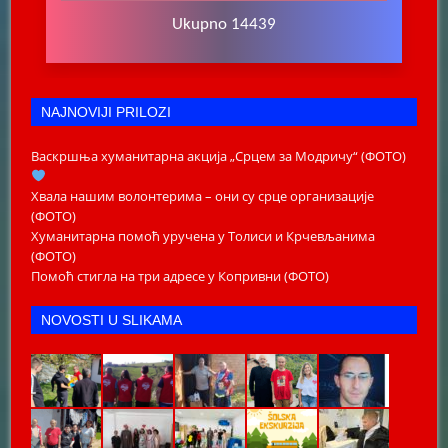
Ukupno 14439
NAJNOVIJI PRILOZI
Васкршња хуманитарна акција „Срцем за Модричу“ (ФОТО)
Хвала нашим волонтерима – они су срце организације
(ФОТО)
Хуманитарна помоћ уручена у Толиси и Крчевљанима
(ФОТО)
Помоћ стигла на три адресе у Копривни (ФОТО)
NOVOSTI U SLIKAMA