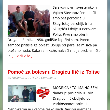
Sa skugrićkim sveštenikom
Vojom Stevanovićem obišli
smo pet porodica u
Skugrićkoj parohiji, tri u
Skugriću i dvije u Borovom
Polju. Prvo smo obišli
Dragana Simića, 1958. godište koji živi sam. Pored
samoće pritisla ga bolest. Boluje od paralize mišića pa
otežano hoda. Kako sam kaže, najveći mu je problem što
je
[ ...Vidi više ]
Pomoć za bolesnu Dragicu Ilić iz Tolise
30 Novembra, 2015 // 0 Comments
MODRIČA / TOLISA HO SZM
danas je posjetila u Tolisi
Dragicu Ilić oboljelu od
Parkinsonove bolesti.
Nepokretna je i veoma teško sjedi. Večinu vremena