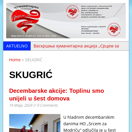
AKTUELNO
Васкршња хуманитарна акција „Срцем за
Модричу“ (ФОТО)
Home
» SKUGRIĆ
Хвала нашим волонтерима – они су срце
организације (ФОТО)
SKUGRIĆ
Хуманитарна помоћ уручена у Толиси и
Крчевљанима (ФОТО)
Decembarske akcije: Toplinu smo
Помоћ стигла на три адресе у Копривни
unijeli u šest domova
19 Maja, 2024 // 0 Comments
(ФОТО)
Aci Periću iz Skugrića treba pomoć da se
U hladnim decembarskim
izliječi
danima HO „Srcem za
Modriču“ odlučila je u šest