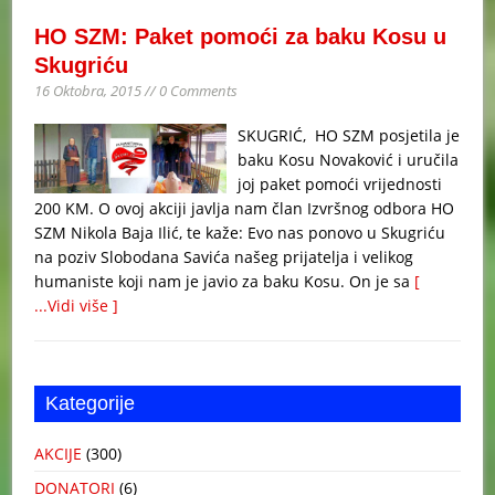
HO SZM: Paket pomoći za baku Kosu u
Skugriću
16 Oktobra, 2015 // 0 Comments
SKUGRIĆ, HO SZM posjetila je
baku Kosu Novaković i uručila
joj paket pomoći vrijednosti
200 KM. O ovoj akciji javlja nam član Izvršnog odbora HO
SZM Nikola Baja Ilić, te kaže: Evo nas ponovo u Skugriću
na poziv Slobodana Savića našeg prijatelja i velikog
humaniste koji nam je javio za baku Kosu. On je sa
[
...Vidi više ]
Kategorije
AKCIJE
(300)
DONATORI
(6)