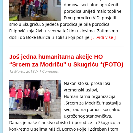
domova socijalno ugroženih
porodica unijeti malo topline.
Prvu porodicu V.D. posjetili
smo u Skugriću. Sljedeća porodica je bila porodica
Filipović koja živi u veoma teškim uslovima. Zatim smo
došli do Đoke Đurića u Tolisu koji poslije
[ ...Vidi više ]
Još jedna humanitarna akcije HO
“Srcem za Modriču” u Skugriću *(FOTO)
12 Marta, 2018 // 1 Comment
Nakon što su prošli loši
vremenski uslovi,
Humanitarna organizacija
,,Srcem za Modriču“nastavlja
svoj rad na pomoći socijalno
ugroženog stanovništva.
Danas je naše članstvo obišlo tri porodice u Skugriću, a
konkretno u selima Mišići, Borovo Polje i Ždreban i tom