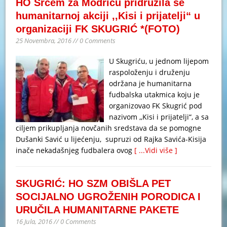
HO Srcem za Modriču pridružila se
humanitarnoj akciji ,,Kisi i prijatelji“ u
organizaciji FK SKUGRIĆ *(FOTO)
25 Novembra, 2016 // 0 Comments
U Skugriću, u jednom lijepom
raspoloženju i druženju
održana je humanitarna
fudbalska utakmica koju je
organizovao FK Skugrić pod
nazivom ,,Kisi i prijatelji“, a sa
ciljem prikupljanja novčanih sredstava da se pomogne
Dušanki Savić u lijećenju, supruzi od Rajka Savića-Kisija
inače nekadašnjeg fudbalera ovog
[ ...Vidi više ]
SKUGRIĆ: HO SZM OBIŠLA PET
SOCIJALNO UGROŽENIH PORODICA I
URUČILA HUMANITARNE PAKETE
16 Jula, 2016 // 0 Comments