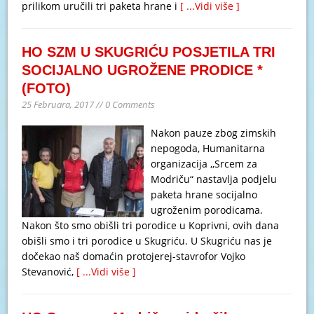
prilikom uručili tri paketa hrane i
[ ...Vidi više ]
HO SZM U SKUGRIĆU POSJETILA TRI
SOCIJALNO UGROŽENE PRODICE *
(FOTO)
25 Februara, 2017 // 0 Comments
Nakon pauze zbog zimskih
nepogoda, Humanitarna
organizacija ,,Srcem za
Modriču“ nastavlja podjelu
paketa hrane socijalno
ugroženim porodicama.
Nakon što smo obišli tri porodice u Koprivni, ovih dana
obišli smo i tri porodice u Skugriću. U Skugriću nas je
dočekao naš domaćin protojerej-stavrofor Vojko
Stevanović,
[ ...Vidi više ]