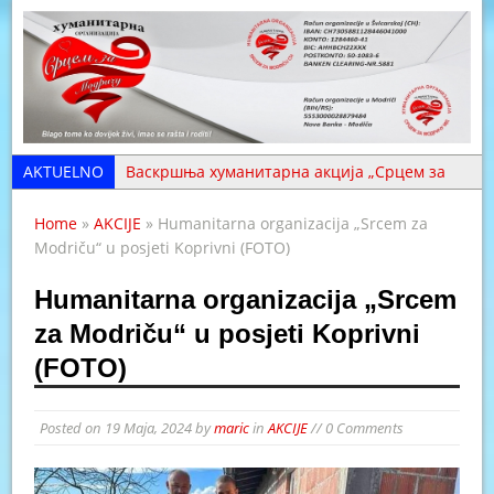
AKTUELNO
Васкршња хуманитарна акција „Срцем за
Модричу“ (ФОТО)
Home
»
AKCIJE
» Humanitarna organizacija „Srcem za
Хвала нашим волонтерима – они су срце
Modriču“ u posjeti Koprivni (FOTO)
организације (ФОТО)
Humanitarna organizacija „Srcem
Хуманитарна помоћ уручена у Толиси и
za Modriču“ u posjeti Koprivni
Крчевљанима (ФОТО)
(FOTO)
Помоћ стигла на три адресе у Копривни
(ФОТО)
Aci Periću iz Skugrića treba pomoć da se
Posted on
19 Maja, 2024
by
maric
in
AKCIJE
// 0 Comments
izliječi