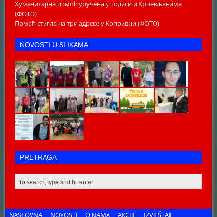
Хуманитарна помоћ уручена у Толиси и Крчевљанима
(ФОТО)
Помоћ стигла на три адресе у Копривни (ФОТО)
NOVOSTI U SLIKAMA
PRETRAGA
NASLOVNA
NOVOSTI
O NAMA
AKCIJE
IZVJEŠTAJI