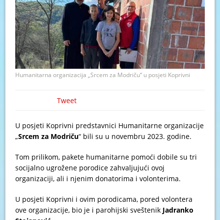
Humanitarna organizacija „Srcem za Modriču“ u posjeti Koprivni
Tweet
U posjeti Koprivni predstavnici Humanitarne organizacije
„
Srcem za Modriču
“ bili su u novembru 2023. godine.
Tom prilikom, pakete humanitarne pomoći dobile su tri
socijalno ugrožene porodice zahvaljujući ovoj
organizaciji, ali i njenim donatorima i volonterima.
U posjeti Koprivni i ovim porodicama, pored volontera
ove organizacije, bio je i parohijski sveštenik
Jadranko