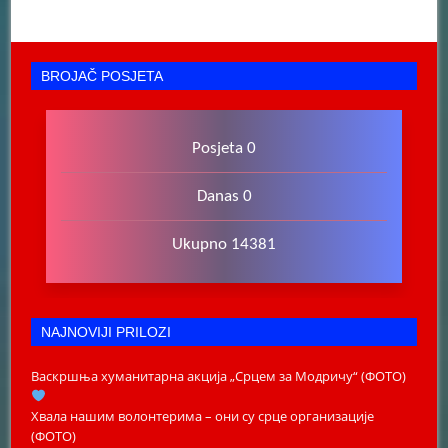
BROJAČ POSJETA
Posjeta 0
Danas 0
Ukupno 14381
NAJNOVIJI PRILOZI
Васкршња хуманитарна акција „Срцем за Модричу“ (ФОТО)
Хвала нашим волонтерима – они су срце организације
(ФОТО)