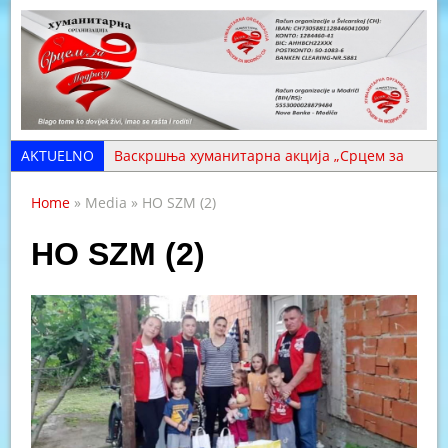
AKTUELNO
Васкршња хуманитарна акција „Срцем за
Модричу“ (ФОТО)
Home
» Media » HO SZM (2)
Хвала нашим волонтерима – они су срце
организације (ФОТО)
HO SZM (2)
Хуманитарна помоћ уручена у Толиси и
Крчевљанима (ФОТО)
Помоћ стигла на три адресе у Копривни
(ФОТО)
Aci Periću iz Skugrića treba pomoć da se
izliječi