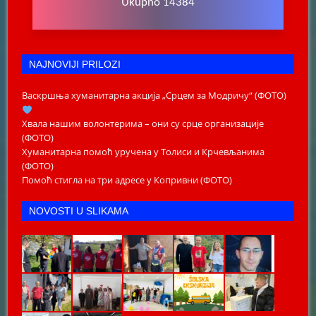
Ukupno 14384
NAJNOVIJI PRILOZI
Васкршња хуманитарна акција „Срцем за Модричу“ (ФОТО)
Хвала нашим волонтерима – они су срце организације
(ФОТО)
Хуманитарна помоћ уручена у Толиси и Крчевљанима
(ФОТО)
Помоћ стигла на три адресе у Копривни (ФОТО)
NOVOSTI U SLIKAMA